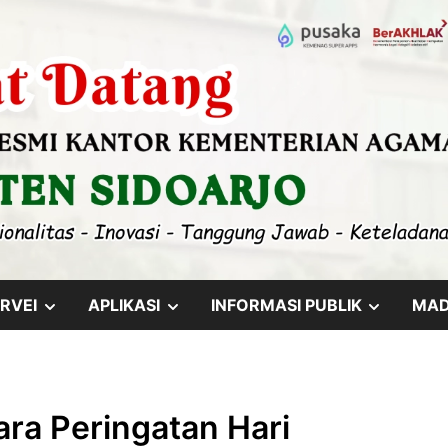
SHOW
SHOW
SHOW
RVEI
APLIKASI
INFORMASI PUBLIK
MA
SUB
SUB
SUB
MENU
MENU
MENU
ara Peringatan Hari