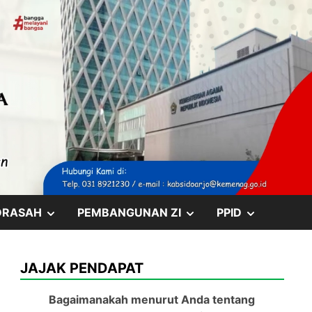
SHOW
SHOW
SHOW
DRASAH
PEMBANGUNAN ZI
PPID
SUB
SUB
SUB
JAJAK PENDAPAT
MENU
MENU
MENU
Bagaimanakah menurut Anda tentang