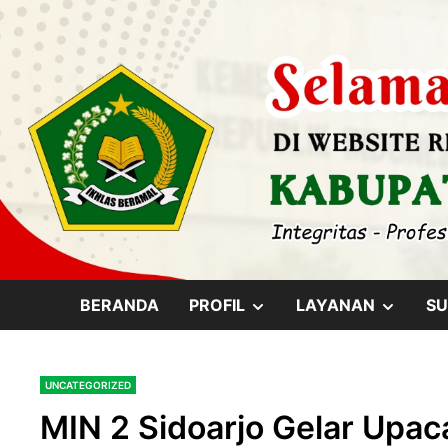
Skip
content
to
content
SHOW
SHOW
BERANDA
PROFIL
LAYANAN
SU
SUB
SUB
UNCATEGORIZED
MENU
MENU
MIN 2 Sidoarjo Gelar Upac