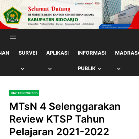
Skip
content
to
content
NAN
SURVEI
APLIKASI
INFORMASI
MADRAS
OW
SHOW
SHOW
SHOW
SHOW
PUBLIK
B
SUB
SUB
SUB
SUB
UNCATEGORIZED
NU
MENU
MENU
MENU
MENU
MTsN 4 Selenggarakan
Review KTSP Tahun
Pelajaran 2021-2022