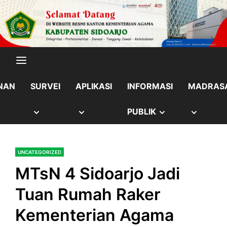
Skip
content
to
content
NAN
SURVEI
APLIKASI
INFORMASI
MADRAS
OW
SHOW
SHOW
SHOW
SHOW
PUBLIK
B
SUB
SUB
SUB
SUB
UNCATEGORIZED
NU
MENU
MENU
MENU
MENU
MTsN 4 Sidoarjo Jadi
Tuan Rumah Raker
Kementerian Agama