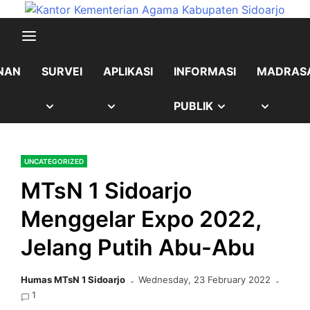
Skip
content
to
content
NAN
SURVEI
APLIKASI
INFORMASI
MADRAS
OW
SHOW
SHOW
SHOW
SHOW
PUBLIK
B
SUB
SUB
SUB
SUB
UNCATEGORIZED
NU
MENU
MENU
MENU
MENU
MTsN 1 Sidoarjo
Menggelar Expo 2022,
Jelang Putih Abu-Abu
Humas MTsN 1 Sidoarjo
Wednesday, 23 February 2022
1