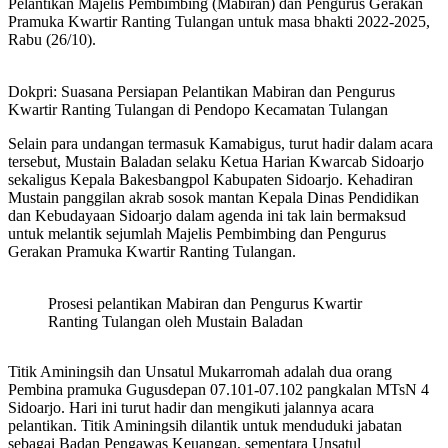
Pelantikan Majelis Pembimbing (Mabiran) dan Pengurus Gerakan
Pramuka Kwartir Ranting Tulangan untuk masa bhakti 2022-2025,
Rabu (26/10).
Dokpri: Suasana Persiapan Pelantikan Mabiran dan Pengurus
Kwartir Ranting Tulangan di Pendopo Kecamatan Tulangan
Selain para undangan termasuk Kamabigus, turut hadir dalam acara
tersebut, Mustain Baladan selaku Ketua Harian Kwarcab Sidoarjo
sekaligus Kepala Bakesbangpol Kabupaten Sidoarjo. Kehadiran
Mustain panggilan akrab sosok mantan Kepala Dinas Pendidikan
dan Kebudayaan Sidoarjo dalam agenda ini tak lain bermaksud
untuk melantik sejumlah Majelis Pembimbing dan Pengurus
Gerakan Pramuka Kwartir Ranting Tulangan.
Prosesi pelantikan Mabiran dan Pengurus Kwartir
Ranting Tulangan oleh Mustain Baladan
Titik Aminingsih dan Unsatul Mukarromah adalah dua orang
Pembina pramuka Gugusdepan 07.101-07.102 pangkalan MTsN 4
Sidoarjo. Hari ini turut hadir dan mengikuti jalannya acara
pelantikan. Titik Aminingsih dilantik untuk menduduki jabatan
sebagai Badan Pengawas Keuangan, sementara Unsatul