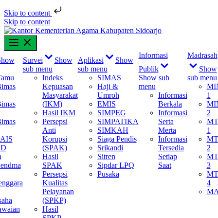
Skip to content
Skip to content
Informasi
Madrasah
Show
Survei
Show
Aplikasi
Show
sub menu
sub menu
Publik
Show
Tamu
Indeks
SIMAS
Show sub
sub menu
Bimas
Kepuasan
Haji &
menu
MI
Masyarakat
Umroh
Informasi
1
Bimas
(IKM)
EMIS
Berkala
MI
k
Hasil IKM
SIMPEG
Informasi
2
Bimas
Persepsi
SIMPATIKA
Serta
MT
Anti
SIMKAH
Merta
1
PAIS
Korupsi
Siaga Pendis
Informasi
MT
PD
(SPAK)
Srikandi
Tersedia
2
n
Hasil
Sitren
Setiap
MT
Pendma
SPAK
Sipdar LPQ
Saat
3
Persepsi
Pusaka
MT
enggara
Kualitas
4
Pelayanan
M
saha
(SPKP)
awaian
Hasil
SPKP