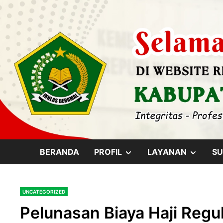
Skip
content
to
content
SHOW
SHOW
BERANDA
PROFIL
LAYANAN
SU
SUB
SUB
UNCATEGORIZED
MENU
MENU
Pelunasan Biaya Haji Regule