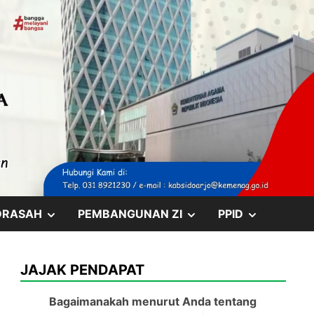
SHOW
SHOW
SHOW
DRASAH
PEMBANGUNAN ZI
PPID
SUB
SUB
SUB
JAJAK PENDAPAT
MENU
MENU
MENU
Bagaimanakah menurut Anda tentang