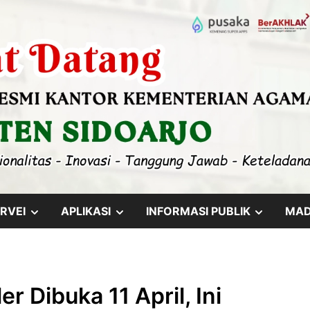
SHOW
SHOW
SHOW
RVEI
APLIKASI
INFORMASI PUBLIK
MA
SUB
SUB
SUB
MENU
MENU
MENU
r Dibuka 11 April, Ini