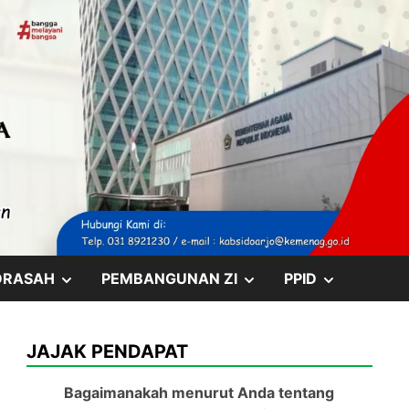
SHOW
SHOW
SHOW
DRASAH
PEMBANGUNAN ZI
PPID
SUB
SUB
SUB
JAJAK PENDAPAT
MENU
MENU
MENU
Bagaimanakah menurut Anda tentang