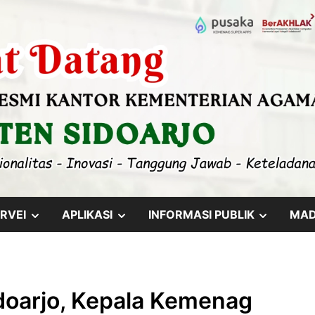
SHOW
SHOW
SHOW
RVEI
APLIKASI
INFORMASI PUBLIK
MA
SUB
SUB
SUB
MENU
MENU
MENU
doarjo, Kepala Kemenag