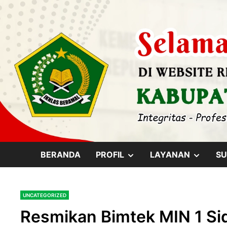
Skip
content
to
content
SHOW
SHOW
BERANDA
PROFIL
LAYANAN
SU
SUB
SUB
UNCATEGORIZED
MENU
MENU
Resmikan Bimtek MIN 1 Si