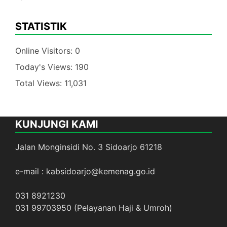
STATISTIK
Online Visitors:
0
Today's Views:
190
Total Views:
11,031
KUNJUNGI KAMI
Jalan Monginsidi No. 3 Sidoarjo 61218
e-mail : kabsidoarjo@kemenag.go.id
031 8921230
031 99703950 (Pelayanan Haji & Umroh)