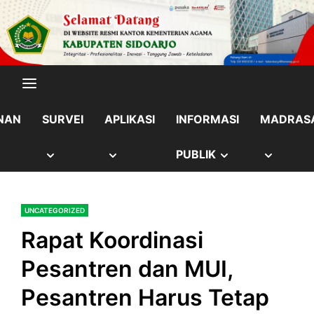
Skip
content
to
content
NAN
SURVEI
APLIKASI
INFORMASI
MADRAS
OW
SHOW
SHOW
SHOW
SHOW
PUBLIK
B
SUB
SUB
SUB
SUB
UNCATEGORIZED
NU
MENU
MENU
MENU
MENU
Rapat Koordinasi
Pesantren dan MUI,
Pesantren Harus Tetap