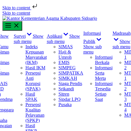
Skip to content
Skip to content
Informasi
Madrasah
Show
Survei
Show
Aplikasi
Show
sub menu
sub menu
Publik
Show
Tamu
Indeks
SIMAS
Show sub
sub menu
Bimas
Kepuasan
Haji &
menu
MI
Masyarakat
Umroh
Informasi
1
Bimas
(IKM)
EMIS
Berkala
MI
k
Hasil IKM
SIMPEG
Informasi
2
Bimas
Persepsi
SIMPATIKA
Serta
MT
Anti
SIMKAH
Merta
1
PAIS
Korupsi
Siaga Pendis
Informasi
MT
PD
(SPAK)
Srikandi
Tersedia
2
n
Hasil
Sitren
Setiap
MT
Pendma
SPAK
Sipdar LPQ
Saat
3
Persepsi
Pusaka
MT
enggara
Kualitas
4
Pelayanan
M
saha
(SPKP)
awaian
Hasil
SPKP