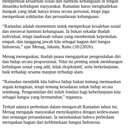
memperkuat kesalehan sosial dan harmoni kebangsaan di tengah
dinamika kehidupan masyarakat. Ramadan harus menghadirkan
dampak yang tidak hanya terasa secara personal, tetapi juga
memperkuat solidaritas dan persaudaraan kebangsaan.
“Ramadan adalah momentum untuk memperkuat kesalehan sosial
dan merawat harmoni kebangsaan. Ia bukan sekadar ibadah
individual, tetapi madrasah ruhani yang membentuk kepedulian,
empati, dan tanggung jawab kita sebagai bagian dari bangsa
Indonesia,” ujar Menag, Jakarta, Rabu (18/22026).
Menag menegaskan, ibadah puasa mengajarkan pengendalian diri
dan hidup secara proporsional. Nilai ini penting untuk membangun
kehidupan sosial yang adil, tidak eksploitatif, serta berkelanjutan,
baik terhadap sesama maupun terhadap alam.
“Ramadan mendidik kita bahwa hidup bukan tentang memuaskan
segala keinginan, tetapi tentang kesadaran untuk hidup secara
seimbang. Pengendalian diri inilah fondasi bagi keberlanjutan kita
sebagai bangsa yang bermartabat,” tegasnya.
Terkait adanya perbedaan dalam mengawali Ramadan tahun ini,
Menag mengajak masyarakat menyikapinya dengan kedewasaan
dan semangat persaudaraan. Ia menekankan bahwa perbedaan
merupakan bagian dari kebhinekaan bangsa Indonesia.