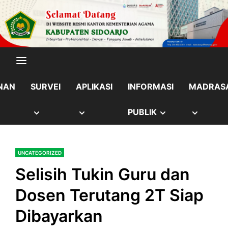
Skip
content
to
content
NAN
SURVEI
APLIKASI
INFORMASI
MADRAS
OW
SHOW
SHOW
SHOW
SHOW
PUBLIK
B
SUB
SUB
SUB
SUB
UNCATEGORIZED
NU
MENU
MENU
MENU
MENU
Selisih Tukin Guru dan
Dosen Terutang 2T Siap
Dibayarkan