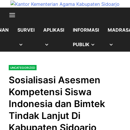
Skip
content
to
content
NAN
SURVEI
APLIKASI
INFORMASI
MADRAS
OW
SHOW
SHOW
SHOW
SHOW
PUBLIK
B
SUB
SUB
SUB
SUB
UNCATEGORIZED
NU
MENU
MENU
MENU
MENU
Sosialisasi Asesmen
Kompetensi Siswa
Indonesia dan Bimtek
Tindak Lanjut Di
Kabupaten Sidoarjo