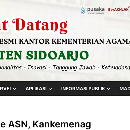
SHOW
SHOW
SHOW
RVEI
APLIKASI
INFORMASI PUBLIK
MA
SUB
SUB
SUB
MENU
MENU
MENU
sme ASN, Kankemenag