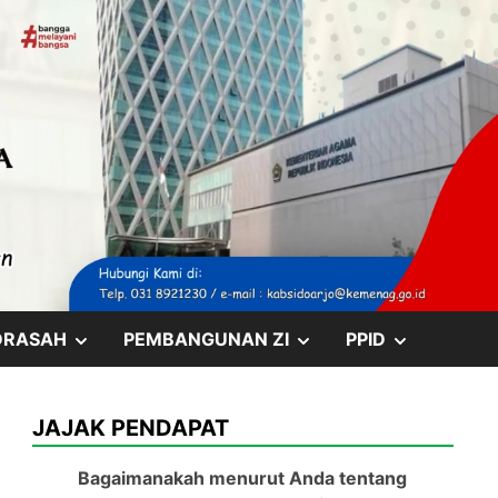
SHOW
SHOW
SHOW
DRASAH
PEMBANGUNAN ZI
PPID
SUB
SUB
SUB
JAJAK PENDAPAT
MENU
MENU
MENU
Bagaimanakah menurut Anda tentang