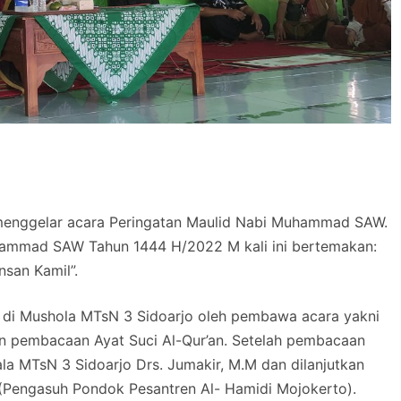
menggelar acara Peringatan Maulid Nabi Muhammad SAW.
uhammad SAW Tahun 1444 H/2022 M kali ini bertemakan:
nsan Kamil”.
B di Mushola MTsN 3 Sidoarjo oleh pembawa acara yakni
gan pembacaan Ayat Suci Al-Qur’an. Setelah pembacaan
la MTsN 3 Sidoarjo Drs. Jumakir, M.M dan dilanjutkan
g (Pengasuh Pondok Pesantren Al- Hamidi Mojokerto).