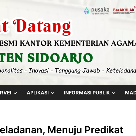
SHOW
SHOW
SHOW
RVEI
APLIKASI
INFORMASI PUBLIK
MA
SUB
SUB
SUB
MENU
MENU
MENU
ladanan, Menuju Predikat