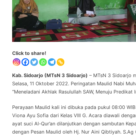
Click to share!
Kab. Sidoarjo (MTsN 3 Sidoarjo)
– MTsN 3 Sidoarjo 
Selasa, 11 Oktober 2022. Peringatan Maulid Nabi M
“Meneladani Akhlak Rasulullah SAW, Menuju Predikat I
Perayaan Maulid kali ini dibuka pada pukul 08:00 WI
Viona Ayu Sofia dari Kelas VIII G. Acara diawali den
ayat suci Al-Qur’an dilanjutkan dengan sambutan Kepa
dengan Pesan Maulid oleh Hj. Nur Aini Qibtiyah. S.A