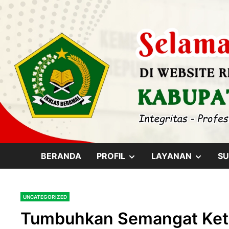
Skip
content
to
content
SHOW
SHOW
BERANDA
PROFIL
LAYANAN
SU
SUB
SUB
UNCATEGORIZED
MENU
MENU
Tumbuhkan Semangat Kete