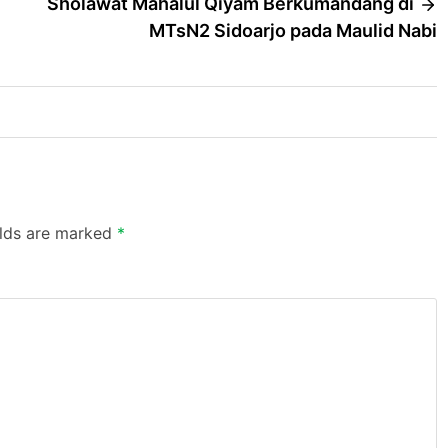
Sholawat Mahalul Qiyam Berkumandang di
MTsN2 Sidoarjo pada Maulid Nabi
elds are marked
*