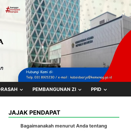
SHOW
SHOW
SHOW
DRASAH
PEMBANGUNAN ZI
PPID
SUB
SUB
SUB
JAJAK PENDAPAT
MENU
MENU
MENU
Bagaimanakah menurut Anda tentang